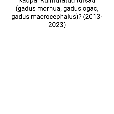
kaupa: Külmutatud tursad
(gadus morhua, gadus ogac,
gadus macrocephalus)? (2013-
2023)