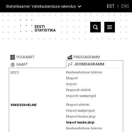
EST
|
ENG
Statistikaamet: Väliskaubanduse rakendus
Eesti
Partnerriigid ja territooriumid
PUUKAART
PINDDIAGRAMM
Kaup
JOONDIAGRAMM
KAART
Kaubavahetuse bilanss
EESTI
Infograafikud
Eksport
Import
Selgitused
Ekspordi sihtriik
Impordi saatjariigid
Eksport sihtriiki
RIIKIDEVAHELINE
Import saatjariigist
Eksport kauba järgi
Import kauba järgi
Kaubavahetuse bilanss