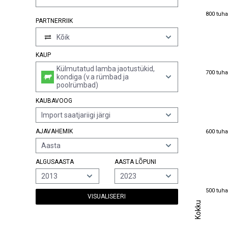
800 tuha
800 tuha
PARTNERRIIK
Kõik
KAUP
Külmutatud lamba jaotustükid,
700 tuha
700 tuha
kondiga (v.a rümbad ja
poolrümbad)
KAUBAVOOG
Import saatjariigi järgi
600 tuha
AJAVAHEMIK
600 tuha
Aasta
ALGUSAASTA
AASTA LÕPUNI
2013
2023
500 tuha
500 tuha
VISUALISEERI
Kokku
Kokku