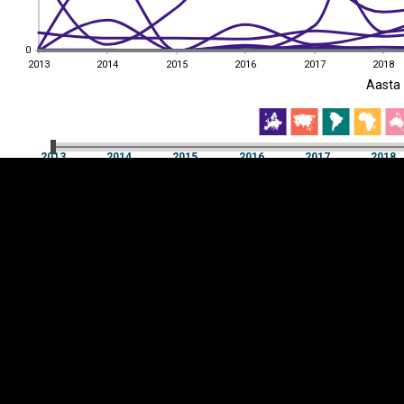
0
0
2013
2014
2015
2016
2017
2018
EST
|
ENG
Aasta
2013
2014
2015
2016
2017
2018
Aasta
2013
2014
2015
2016
2017
2018
Y-
Manner
TELG
K
Infograafikud
erritooriumid
Selgitused
Tagasiside