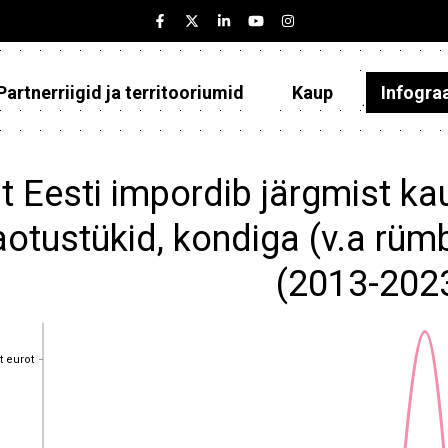
Partnerriigid ja territooriumid
Kaup
Infogra
Eesti
Partnerriigid ja territooriumid
t Eesti impordib järgmist k
Kaup
aotustükid, kondiga (v.a rü
Infograafikud
(2013-202
Selgitused
t eurot
t eurot