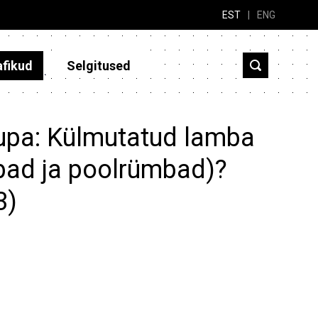
EST
|
ENG
afikud
Selgitused
aupa: Külmutatud lamba
mbad ja poolrümbad)?
3)