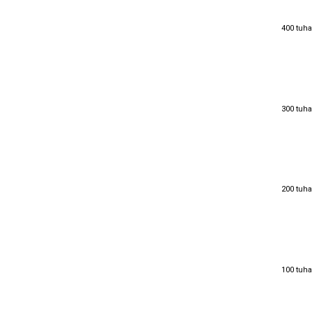
400 tuha
400 tuha
300 tuha
300 tuha
200 tuha
200 tuha
100 tuha
100 tuha