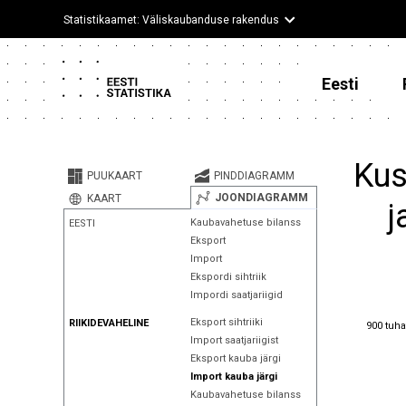
Statistikaamet: Väliskaubanduse rakendus
Eesti
Kus
PUUKAART
PINDDIAGRAMM
JOONDIAGRAMM
KAART
j
Kaubavahetuse bilanss
EESTI
Eksport
Import
Ekspordi sihtriik
Impordi saatjariigid
900 tuha
Eksport sihtriiki
RIIKIDEVAHELINE
900 tuha
Import saatjariigist
Eksport kauba järgi
Import kauba järgi
Kaubavahetuse bilanss