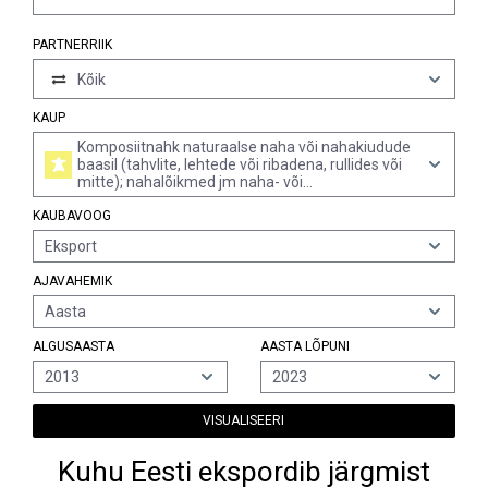
PARTNERRIIK
Kõik
KAUP
Komposiitnahk naturaalse naha või nahakiudude
baasil (tahvlite, lehtede või ribadena, rullides või
mitte); nahalõikmed jm naha- või
komposiitnahajäätmed, nahktoodete
KAUBAVOOG
valmistamiseks kõlbmatud; nahatolm, -pulber ja -
puru
Eksport
AJAVAHEMIK
Aasta
ALGUSAASTA
AASTA LÕPUNI
2013
2023
VISUALISEERI
Kuhu Eesti ekspordib järgmist