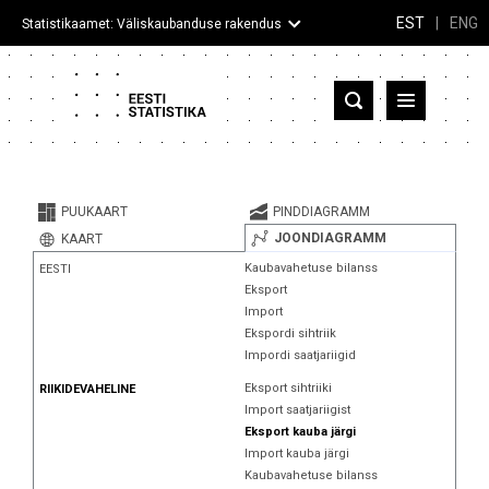
EST
|
ENG
Statistikaamet: Väliskaubanduse rakendus
Eesti
Partnerriigid ja territooriumid
PUUKAART
PINDDIAGRAMM
Kaup
JOONDIAGRAMM
KAART
Kaubavahetuse bilanss
EESTI
Infograafikud
Eksport
Import
Selgitused
Ekspordi sihtriik
Impordi saatjariigid
Eksport sihtriiki
RIIKIDEVAHELINE
Import saatjariigist
Eksport kauba järgi
Import kauba järgi
Kaubavahetuse bilanss