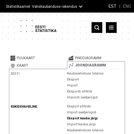
EST
|
ENG
Statistikaamet: Väliskaubanduse rakendus
Eesti
Partnerriigid ja territooriumid
PUUKAART
PINDDIAGRAMM
Kaup
JOONDIAGRAMM
KAART
Kaubavahetuse bilanss
EESTI
Infograafikud
Eksport
Import
Selgitused
Ekspordi sihtriik
Impordi saatjariigid
Eksport sihtriiki
RIIKIDEVAHELINE
Import saatjariigist
Eksport kauba järgi
Import kauba järgi
Kaubavahetuse bilanss