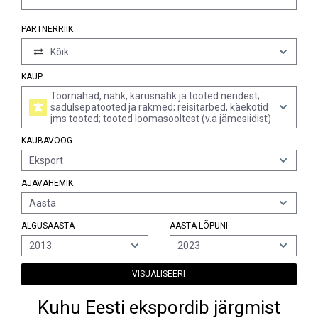
PARTNERRIIK
Kõik
KAUP
Toornahad, nahk, karusnahk ja tooted nendest;
sadulsepatooted ja rakmed; reisitarbed, käekotid
jms tooted; tooted loomasooltest (v.a jämesiidist)
KAUBAVOOG
Eksport
AJAVAHEMIK
Aasta
ALGUSAASTA
AASTA LÕPUNI
2013
2023
VISUALISEERI
Kuhu Eesti ekspordib järgmist