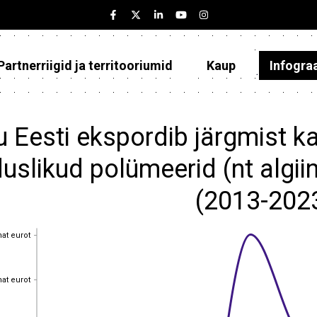
Partnerriigid ja territooriumid
Kaup
Infogra
Eesti
Partnerriigid ja territooriumid
 Eesti ekspordib järgmist 
Kaup
uslikud polümeerid (nt algiin
Infograafikud
(2013-202
Selgitused
hat eurot
hat eurot
hat eurot
hat eurot