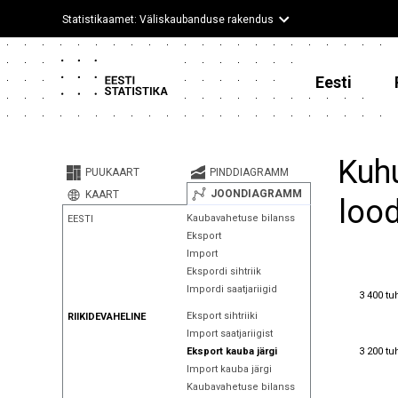
Statistikaamet: Väliskaubanduse rakendus
Eesti
Kuhu
PUUKAART
PINDDIAGRAMM
JOONDIAGRAMM
KAART
lood
Kaubavahetuse bilanss
EESTI
Eksport
Import
Ekspordi sihtriik
Impordi saatjariigid
3 400 tu
3 400 tu
Eksport sihtriiki
RIIKIDEVAHELINE
Import saatjariigist
3 200 tu
3 200 tu
Eksport kauba järgi
Import kauba järgi
Kaubavahetuse bilanss