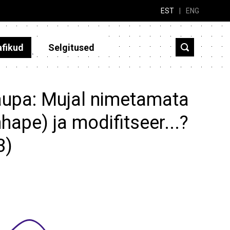
EST
|
ENG
afikud
Selgitused
kaupa: Mujal nimetamata
hape) ja modifitseer...?
3)