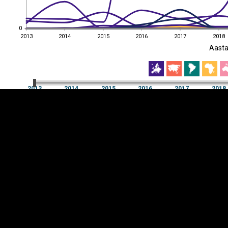
0
0
2013
2014
2015
2016
2017
2018
EST
|
ENG
Aast
2013
2014
2015
2016
2017
2018
Aast
2013
2014
2015
2016
2017
2018
Y-
Manner
TELG
K
Infograafikud
erritooriumid
Selgitused
Tagasiside