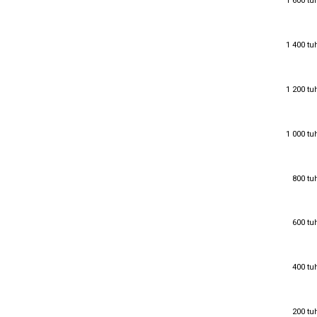
1 600 tu
1 400 tu
1 400 tu
1 200 tu
1 200 tu
1 000 tu
1 000 tu
800 tu
800 tu
600 tu
600 tu
400 tu
400 tu
200 tu
200 tu