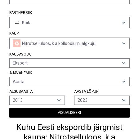
PARTNERRIIK
Kõik
KAUP
Nitrotselluloos, k.a kolloodium, algkujul
KAUBAVOOG
Eksport
AJAVAHEMIK
Aasta
ALGUSAASTA
AASTA LÕPUNI
2013
2023
VISUALISEERI
Kuhu Eesti ekspordib järgmist
kaupa: Nitrotselluloos, k.a