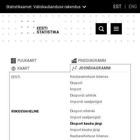
EST
|
ENG
Statistikaamet: Väliskaubanduse rakendus
Eesti
Partnerriigid ja territooriumid
PUUKAART
PINDDIAGRAMM
Kaup
JOONDIAGRAMM
KAART
Kaubavahetuse bilanss
EESTI
Infograafikud
Eksport
Import
Selgitused
Ekspordi sihtriik
Impordi saatjariigid
Eksport sihtriiki
RIIKIDEVAHELINE
Import saatjariigist
Eksport kauba järgi
Import kauba järgi
Kaubavahetuse bilanss