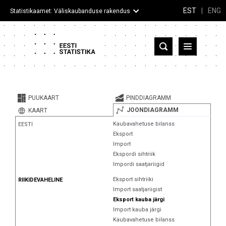
EST
|
ENG
Statistikaamet: Väliskaubanduse rakendus
Eesti
Partnerriigid ja territooriumid
PUUKAART
PINDDIAGRAMM
Kaup
JOONDIAGRAMM
KAART
Kaubavahetuse bilanss
EESTI
Infograafikud
Eksport
Import
Selgitused
Ekspordi sihtriik
Impordi saatjariigid
Eksport sihtriiki
RIIKIDEVAHELINE
Import saatjariigist
Eksport kauba järgi
Import kauba järgi
Kaubavahetuse bilanss