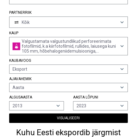
PARTNERRIIK
Kõik
KAUP
Valgustamata valgustundlikud perforeerimata
fotofilmid, k.a kiirfotofilmid, rullides, laiusega kuni
105 mm, hõbehalogeniidemulsiooniga,
mustvalgefotograafia tarbeks
KAUBAVOOG
(monokromaatsed) (v.a paberist, papist ja
tekstiilmaterjalidest ja röntgenfilm)
Eksport
AJAVAHEMIK
Aasta
ALGUSAASTA
AASTA LÕPUNI
2013
2023
VISUALISEERI
Kuhu Eesti ekspordib järgmist