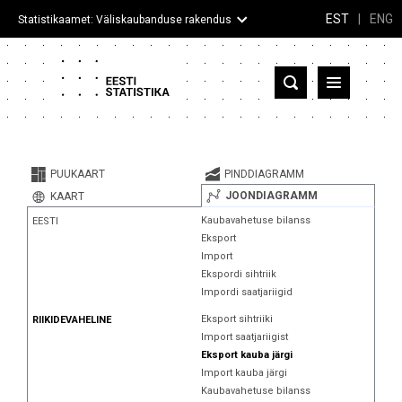
EST
|
ENG
Statistikaamet: Väliskaubanduse rakendus
Eesti
Partnerriigid ja territooriumid
PUUKAART
PINDDIAGRAMM
Kaup
JOONDIAGRAMM
KAART
Kaubavahetuse bilanss
EESTI
Infograafikud
Eksport
Import
Selgitused
Ekspordi sihtriik
Impordi saatjariigid
Eksport sihtriiki
RIIKIDEVAHELINE
Import saatjariigist
Eksport kauba järgi
Import kauba järgi
Kaubavahetuse bilanss