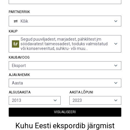
PARTNERRIIK
Kõik
KAUP
Segud puuviljadest, marjadest, pähklitest jm
söödavatest taimeosadest, toiduks valmistatud
või konserveeritud, suhkru- või muu
magusainelisandiga või ilma, piirituselisandiga või
KAUBAVOOG
ilma (v.a segud pähklitest, maapähklitest jm
seemnetest ning alamrubriiki 1904.20.10
Eksport
kuuluvatest müsli tüüpi toodetest röstimata
teraviljahelvestest ja toiduks valmistatud või
AJAVAHEMIK
konserveeritud äädikaga, konserveeritud
suhkruga, kuid mitte siirupis, džemmid, keedised,
Aasta
puuvilja- ja marjaželeed, marmelaadid, puuvilja-
ja ...
ALGUSAASTA
AASTA LÕPUNI
2013
2023
VISUALISEERI
Kuhu Eesti ekspordib järgmist