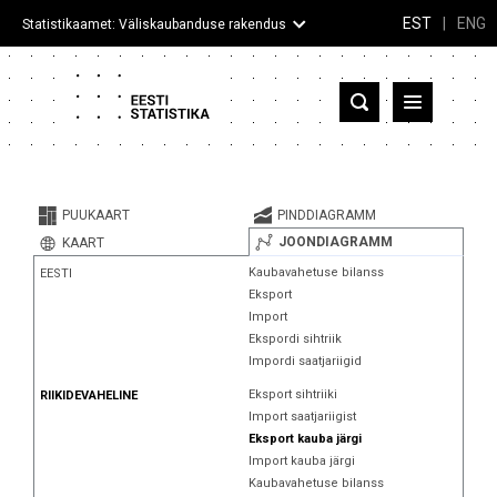
EST
|
ENG
Statistikaamet: Väliskaubanduse rakendus
Eesti
Partnerriigid ja territooriumid
PUUKAART
PINDDIAGRAMM
Kaup
JOONDIAGRAMM
KAART
Kaubavahetuse bilanss
EESTI
Infograafikud
Eksport
Import
Selgitused
Ekspordi sihtriik
Impordi saatjariigid
Eksport sihtriiki
RIIKIDEVAHELINE
Import saatjariigist
Eksport kauba järgi
Import kauba järgi
Kaubavahetuse bilanss