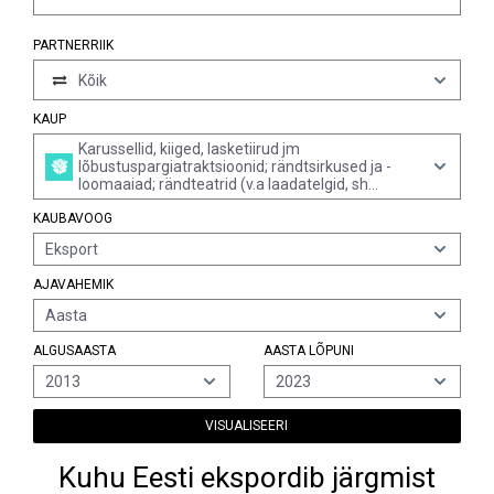
PARTNERRIIK
Kõik
KAUP
Karussellid, kiiged, lasketiirud jm
lõbustuspargiatraktsioonid; rändtsirkused ja -
loomaaiad; rändteatrid (v.a laadatelgid, sh
müügilolevad tooted, auhindadeks jagatavad
KAUBAVOOG
tooted, müntide ja žetoonidega töötavad
mänguautomaadid ning traktorid jm
Eksport
transpordivahendid, sh järelhaagised)
AJAVAHEMIK
Aasta
ALGUSAASTA
AASTA LÕPUNI
2013
2023
VISUALISEERI
Kuhu Eesti ekspordib järgmist