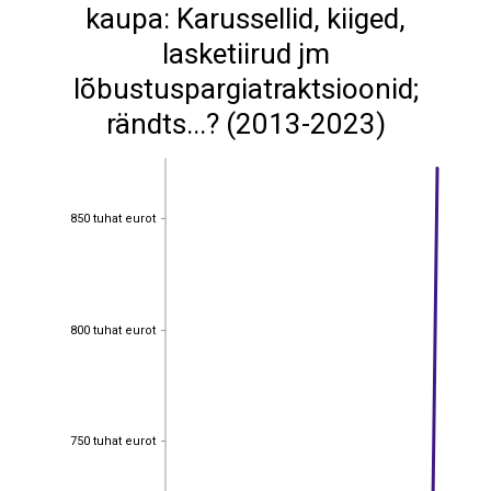
kaupa: Karussellid, kiiged,
lasketiirud jm
lõbustuspargiatraktsioonid;
rändts...? (2013-2023)
850 tuhat eurot
850 tuhat eurot
800 tuhat eurot
800 tuhat eurot
750 tuhat eurot
750 tuhat eurot