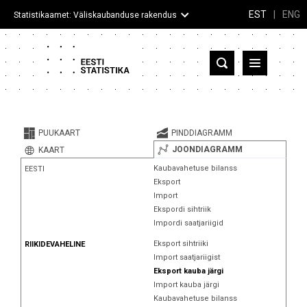
EST
|
ENG
Statistikaamet: Väliskaubanduse rakendus
Eesti
Partnerriigid ja territooriumid
PUUKAART
PINDDIAGRAMM
Kaup
JOONDIAGRAMM
KAART
Kaubavahetuse bilanss
EESTI
Infograafikud
Eksport
Import
Selgitused
Ekspordi sihtriik
Impordi saatjariigid
Eksport sihtriiki
RIIKIDEVAHELINE
Import saatjariigist
Eksport kauba järgi
Import kauba järgi
Kaubavahetuse bilanss