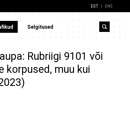
EST
|
ENG
afikud
Selgitused
aupa: Rubriigi 9101 või
e korpused, muu kui
-2023)