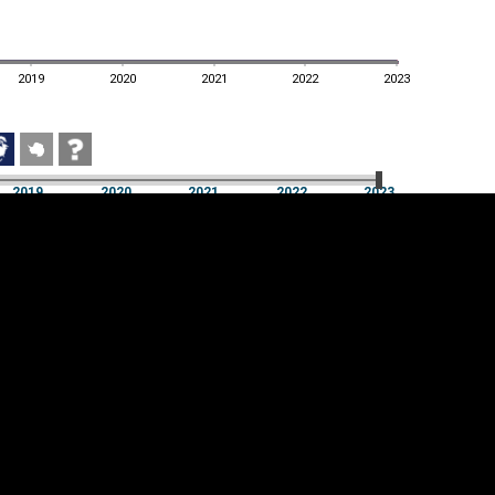
2019
2020
2021
2022
2023
2019
2020
2021
2022
2023
2019
2020
2021
2022
2023
üpsiste sätted