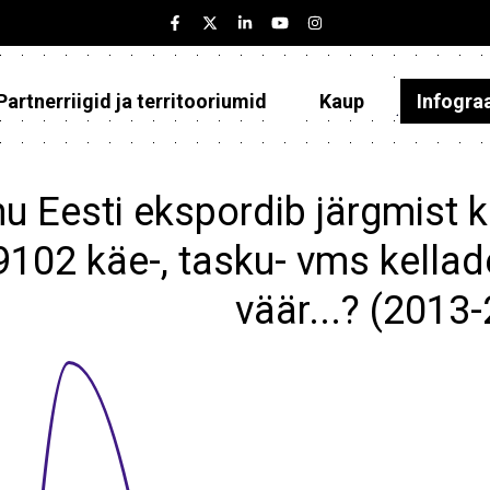
Partnerriigid ja territooriumid
Kaup
Infogra
Eesti
Partnerriigid ja territooriumid
u Eesti ekspordib järgmist k
Kaup
9102 käe-, tasku- vms kellad
Infograafikud
väär...? (2013
Selgitused