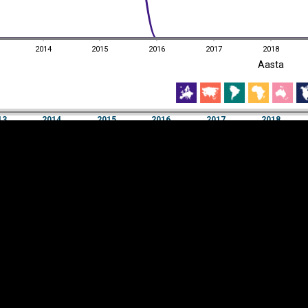
2014
2015
2016
2017
2018
EST
|
ENG
Aasta
2014
2015
2016
2017
2018
Aasta
13
2014
2015
2016
2017
2018
Y-
Manner
TELG
K
Infograafikud
erritooriumid
Selgitused
Tagasiside