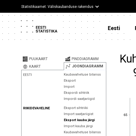
Statistikaamet: Väliskaubanduse rakendus
Eesti
Kuh
PUUKAART
PINDDIAGRAMM
JOONDIAGRAMM
KAART
Kaubavahetuse bilanss
EESTI
Eksport
Import
Ekspordi sihtriik
Impordi saatjariigid
Eksport sihtriiki
RIIKIDEVAHELINE
65
Import saatjariigist
65
Eksport kauba järgi
Import kauba järgi
Kaubavahetuse bilanss