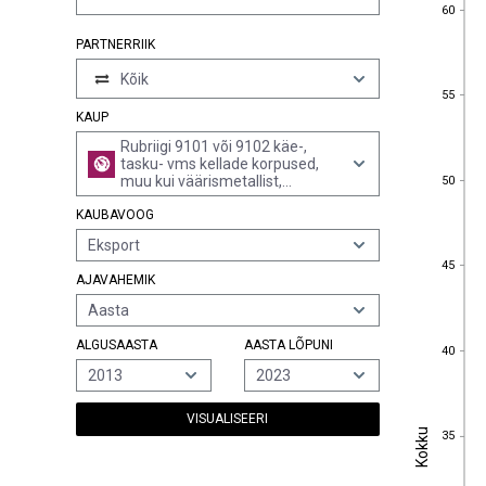
60
60
PARTNERRIIK
Kõik
55
55
KAUP
Rubriigi 9101 või 9102 käe-,
tasku- vms kellade korpused,
50
muu kui väärismetallist,
50
väärismetalliga plakeeritud või
KAUBAVOOG
mitteväärismetallist
Eksport
45
45
AJAVAHEMIK
Aasta
ALGUSAASTA
AASTA LÕPUNI
40
40
2013
2023
VISUALISEERI
Kokku
35
Kokku
35