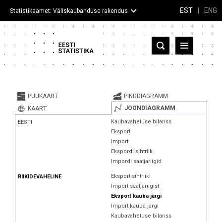
EST
|
ENG
Statistikaamet: Väliskaubanduse rakendus
Eesti
Partnerriigid ja territooriumid
PUUKAART
PINDDIAGRAMM
Kaup
JOONDIAGRAMM
KAART
Kaubavahetuse bilanss
EESTI
Infograafikud
Eksport
Import
Selgitused
Ekspordi sihtriik
Impordi saatjariigid
Eksport sihtriiki
RIIKIDEVAHELINE
Import saatjariigist
Eksport kauba järgi
Import kauba järgi
Kaubavahetuse bilanss