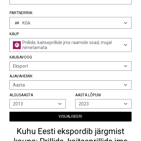
PARTNERRIIK
Kõik
KAUP
Prillide, kaitseprillide jms raamide osad, mujal
nimetamata
KAUBAVOOG
Eksport
AJAVAHEMIK
Aasta
ALGUSAASTA
AASTA LÕPUNI
2013
2023
VISUALISEERI
Kuhu Eesti ekspordib järgmist