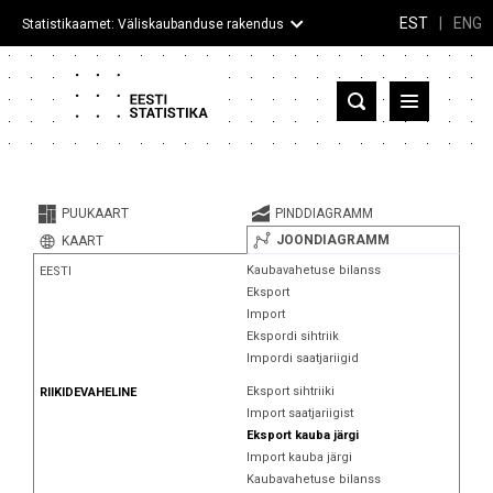
EST
|
ENG
Statistikaamet: Väliskaubanduse rakendus
Eesti
Partnerriigid ja territooriumid
PUUKAART
PINDDIAGRAMM
Kaup
JOONDIAGRAMM
KAART
Kaubavahetuse bilanss
EESTI
Infograafikud
Eksport
Import
Selgitused
Ekspordi sihtriik
Impordi saatjariigid
Eksport sihtriiki
RIIKIDEVAHELINE
Import saatjariigist
Eksport kauba järgi
Import kauba järgi
Kaubavahetuse bilanss