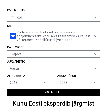
PARTNERRIIK
Kõik
KAUP
Kütteseadmed toidu valmistamiseks ja
soojendamiseks, koduseks kasutamiseks, rauast
või terasest, vedelkütusel (v.a suured
toiduvalmistusseadmed)
KAUBAVOOG
Eksport
AJAVAHEMIK
Aasta
ALGUSAASTA
AASTA LÕPUNI
2013
2023
VISUALISEERI
Kuhu Eesti ekspordib järgmist