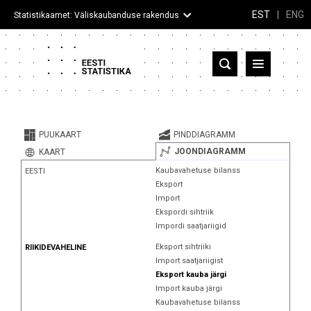
EST
|
ENG
Statistikaamet: Väliskaubanduse rakendus
Eesti
Partnerriigid ja territooriumid
PUUKAART
PINDDIAGRAMM
Kaup
JOONDIAGRAMM
KAART
Kaubavahetuse bilanss
EESTI
Infograafikud
Eksport
Import
Selgitused
Ekspordi sihtriik
Impordi saatjariigid
Eksport sihtriiki
RIIKIDEVAHELINE
Import saatjariigist
Eksport kauba järgi
Import kauba järgi
Kaubavahetuse bilanss