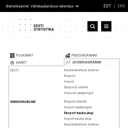
EST
|
ENG
Statistikaamet: Väliskaubanduse rakendus
Eesti
Partnerriigid ja territooriumid
PUUKAART
PINDDIAGRAMM
Kaup
JOONDIAGRAMM
KAART
Kaubavahetuse bilanss
EESTI
Infograafikud
Eksport
Import
Selgitused
Ekspordi sihtriik
Impordi saatjariigid
Eksport sihtriiki
RIIKIDEVAHELINE
Import saatjariigist
Eksport kauba järgi
Import kauba järgi
Kaubavahetuse bilanss