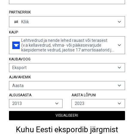
PARTNERRIIK
Kõik
KAUP
Lehtvedrud ja nende lehed rauast või terasest
(v.a kellavedrud, vihma- või päikesevarjude
käepidemete vedrud, jaotise 17 amortisaatorid ja
väändvedrud)
KAUBAVOOG
Eksport
AJAVAHEMIK
Aasta
ALGUSAASTA
AASTA LÕPUNI
2013
2023
VISUALISEERI
Kuhu Eesti ekspordib järgmist