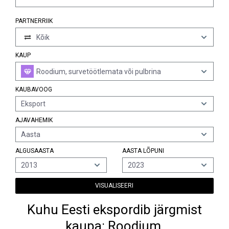
PARTNERRIIK
Kõik
KAUP
Roodium, survetöötlemata või pulbrina
KAUBAVOOG
Eksport
AJAVAHEMIK
Aasta
ALGUSAASTA
AASTA LÕPUNI
2013
2023
VISUALISEERI
Kuhu Eesti ekspordib järgmist
kaupa: Roodium,