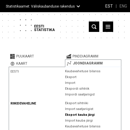
EST
|
ENG
Statistikaamet: Väliskaubanduse rakendus
Eesti
Partnerriigid ja territooriumid
PUUKAART
PINDDIAGRAMM
Kaup
JOONDIAGRAMM
KAART
Kaubavahetuse bilanss
EESTI
Infograafikud
Eksport
Import
Selgitused
Ekspordi sihtriik
Impordi saatjariigid
Eksport sihtriiki
RIIKIDEVAHELINE
Import saatjariigist
Eksport kauba järgi
Import kauba järgi
Kaubavahetuse bilanss