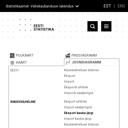
EST
|
ENG
Statistikaamet: Väliskaubanduse rakendus
Eesti
Partnerriigid ja territooriumid
PUUKAART
PINDDIAGRAMM
Kaup
JOONDIAGRAMM
KAART
Kaubavahetuse bilanss
EESTI
Infograafikud
Eksport
Import
Selgitused
Ekspordi sihtriik
Impordi saatjariigid
Eksport sihtriiki
RIIKIDEVAHELINE
Import saatjariigist
Eksport kauba järgi
Import kauba järgi
Kaubavahetuse bilanss