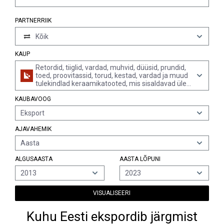
PARTNERRIIK
Kõik
KAUP
Retordid, tiiglid, vardad, muhvid, düüsid, prundid,
toed, proovitassid, torud, kestad, vardad ja muud
tulekindlad keraamikatooted, mis sisaldavad üle
50% massist grafiiti, muid süsiniku allotroope või
KAUBAVOOG
nende segu (v.a tulekindlad tellised, plokid,
plaadid jms tulekindlad keraamilised
Eksport
ehitusdetailid)
AJAVAHEMIK
Aasta
ALGUSAASTA
AASTA LÕPUNI
2013
2023
VISUALISEERI
Kuhu Eesti ekspordib järgmist