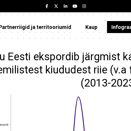
Partnerriigid ja territooriumid
Kaup
Infogra
Eesti
Partnerriigid ja territooriumid
u Eesti ekspordib järgmist 
Kaup
milistest kiududest riie (v.a f
Infograafikud
(2013-202
Selgitused
 eurot
 eurot