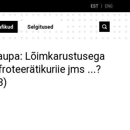
EST
|
ENG
afikud
Selgitused
kaupa: Lõimkarustusega
roteerätikuriie jms ...?
3)