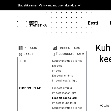
Statistikaamet: Väliskaubanduse rakendus
Eesti
Kuh
PUUKAART
PINDDIAGRAMM
JOONDIAGRAMM
KAART
kee
Kaubavahetuse bilanss
EESTI
Eksport
Import
Ekspordi sihtriik
Impordi saatjariigid
Eksport sihtriiki
RIIKIDEVAHELINE
Import saatjariigist
Eksport kauba järgi
Import kauba järgi
90 tuhat
90 tuhat
Kaubavahetuse bilanss