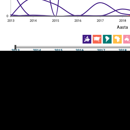
0
0
2013
2014
2015
2016
2017
2018
EST
|
ENG
Aasta
2013
2014
2015
2016
2017
2018
Aasta
2013
2014
2015
2016
2017
2018
Y-
Manner
TELG
K
Infograafikud
erritooriumid
Selgitused
Tagasiside