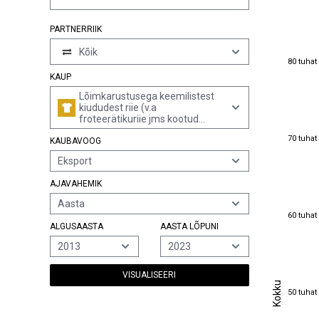
PARTNERRIIK
Kõik
80 tuhat
80 tuhat
KAUP
Lõimkarustusega keemilistest
kiududest riie (v.a
froteerätikuriie jms kootud
froteeriie, rubriigi 5806 telgedel
70 tuhat
70 tuhat
KAUBAVOOG
kootud paelad; taftingriie)
Eksport
AJAVAHEMIK
Aasta
60 tuhat
60 tuhat
ALGUSAASTA
AASTA LÕPUNI
2013
2023
VISUALISEERI
Kokku
Kokku
50 tuhat
50 tuhat