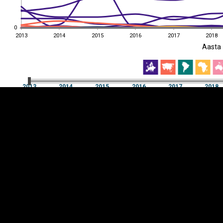
0
0
2013
2014
2015
2016
2017
2018
EST
|
ENG
Aasta
2013
2014
2015
2016
2017
2018
Aasta
2013
2014
2015
2016
2017
2018
Y-
Manner
TELG
K
Infograafikud
erritooriumid
Selgitused
Tagasiside