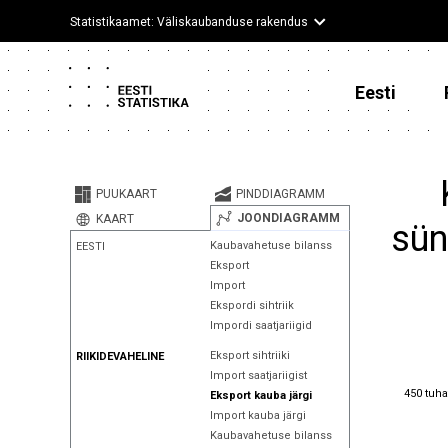
Statistikaamet: Väliskaubanduse rakendus
Eesti
PUUKAART
PINDDIAGRAMM
JOONDIAGRAMM
KAART
sün
Kaubavahetuse bilanss
EESTI
Eksport
Import
Ekspordi sihtriik
Impordi saatjariigid
Eksport sihtriiki
RIIKIDEVAHELINE
Import saatjariigist
450 tuha
450 tuha
Eksport kauba järgi
Import kauba järgi
Kaubavahetuse bilanss