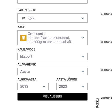
PARTNERRIIK
400 tuha
400 tuha
Kõik
KAUP
Õmblusniit
sünteesfilamentkiududest,
350 tuha
jaemüügiks pakendatud või
350 tuha
pakendamata
KAUBAVOOG
Eksport
AJAVAHEMIK
300 tuha
300 tuha
Aasta
ALGUSAASTA
AASTA LÕPUNI
2013
2023
VISUALISEERI
250 tuha
250 tuha
Kokku
Kokku