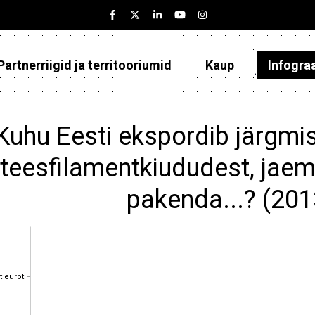
Partnerriigid ja territooriumid
Kaup
Infogra
Eesti
Partnerriigid ja territooriumid
Kuhu Eesti ekspordib järgmis
Kaup
teesfilamentkiududest, jae
Infograafikud
pakenda...? (20
Selgitused
t eurot
t eurot