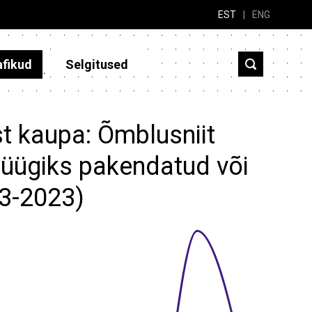
EST
|
ENG
afikud
Selgitused
t kaupa: Õmblusniit
müügiks pakendatud või
13-2023)