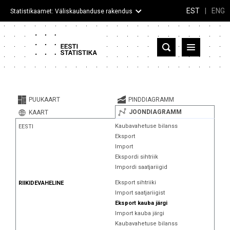
EST
|
ENG
Statistikaamet: Väliskaubanduse rakendus
Eesti
Partnerriigid ja territooriumid
PUUKAART
PINDDIAGRAMM
Kaup
JOONDIAGRAMM
KAART
Kaubavahetuse bilanss
EESTI
Infograafikud
Eksport
Import
Selgitused
Ekspordi sihtriik
Impordi saatjariigid
Eksport sihtriiki
RIIKIDEVAHELINE
Import saatjariigist
Eksport kauba järgi
Import kauba järgi
Kaubavahetuse bilanss