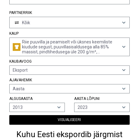
PARTNERRIIK
Kõik
KAUP
Riie puuvilla ja peamiselt või üksnes keemiliste
kiudude segust, puuvillasisaldusega alla 85%
massist, pindtihedusega üle 200 g/m²,
kirjukoeline (v.a 3- või 4lõngalise toimse (sh
KAUBAVOOG
risttoimse) sidusega, ning labasekoeline riie)
Eksport
AJAVAHEMIK
Aasta
ALGUSAASTA
AASTA LÕPUNI
2013
2023
VISUALISEERI
Kuhu Eesti ekspordib järgmist