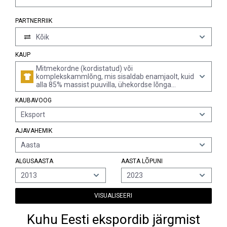
PARTNERRIIK
Kõik
KAUP
Mitmekordne (kordistatud) või
komplekskammlõng, mis sisaldab enamjaolt, kuid
alla 85% massist puuvilla, ühekordse lõnga
joontihedusega alla 125 detsiteksi (ühekordse
KAUBAVOOG
lõnga meetriline number üle 80), jaemüügiks
pakendamata (v.a õmblusniit)
Eksport
AJAVAHEMIK
Aasta
ALGUSAASTA
AASTA LÕPUNI
2013
2023
VISUALISEERI
Kuhu Eesti ekspordib järgmist