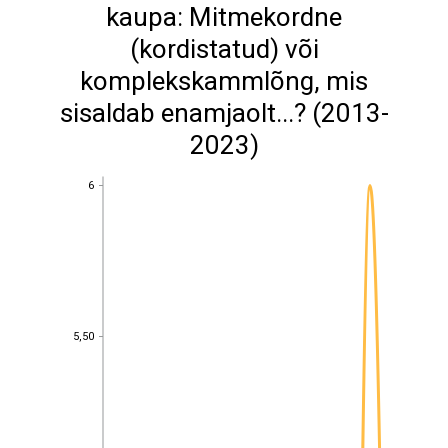
kaupa: Mitmekordne
(kordistatud) või
komplekskammlõng, mis
sisaldab enamjaolt...? (2013-
2023)
6
6
5,50
5,50