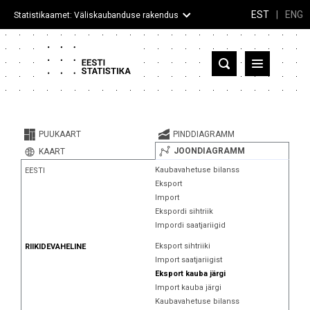
EST
|
ENG
Statistikaamet: Väliskaubanduse rakendus
Eesti
Partnerriigid ja territooriumid
PUUKAART
PINDDIAGRAMM
Kaup
JOONDIAGRAMM
KAART
Kaubavahetuse bilanss
EESTI
Infograafikud
Eksport
Import
Selgitused
Ekspordi sihtriik
Impordi saatjariigid
Eksport sihtriiki
RIIKIDEVAHELINE
Import saatjariigist
Eksport kauba järgi
Import kauba järgi
Kaubavahetuse bilanss