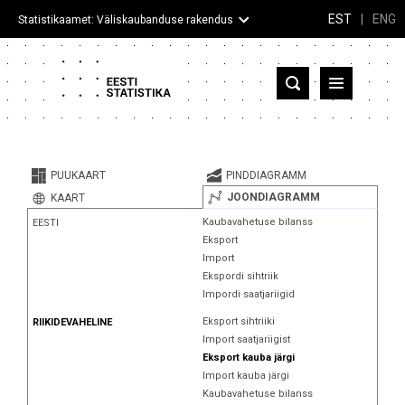
EST
|
ENG
Statistikaamet: Väliskaubanduse rakendus
Eesti
Partnerriigid ja territooriumid
PUUKAART
PINDDIAGRAMM
Kaup
JOONDIAGRAMM
KAART
Kaubavahetuse bilanss
EESTI
Infograafikud
Eksport
Import
Selgitused
Ekspordi sihtriik
Impordi saatjariigid
Eksport sihtriiki
RIIKIDEVAHELINE
Import saatjariigist
Eksport kauba järgi
Import kauba järgi
Kaubavahetuse bilanss