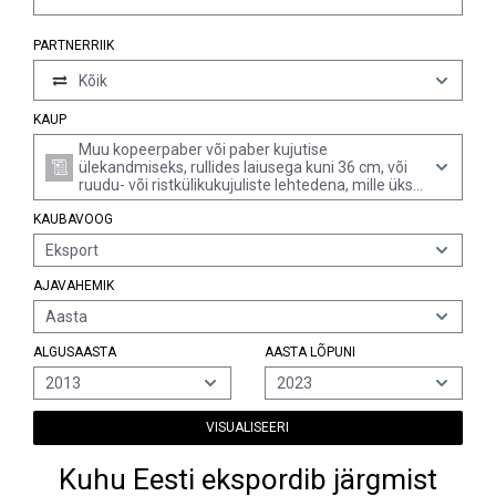
PARTNERRIIK
Kõik
KAUP
Muu kopeerpaber või paber kujutise
ülekandmiseks, rullides laiusega kuni 36 cm, või
ruudu- või ristkülikukujuliste lehtedena, mille ükski
külg ei ole üle 36 cm, kui leht on kokku voltimata,
KAUBAVOOG
või lõigatud muu kujulisteks tükkideks (v.a ruut ja
ristkülik), karpides või lahtiselt, paberist
Eksport
ofsetivormid (v.a isekopeeruv paber)
AJAVAHEMIK
Aasta
ALGUSAASTA
AASTA LÕPUNI
2013
2023
VISUALISEERI
Kuhu Eesti ekspordib järgmist