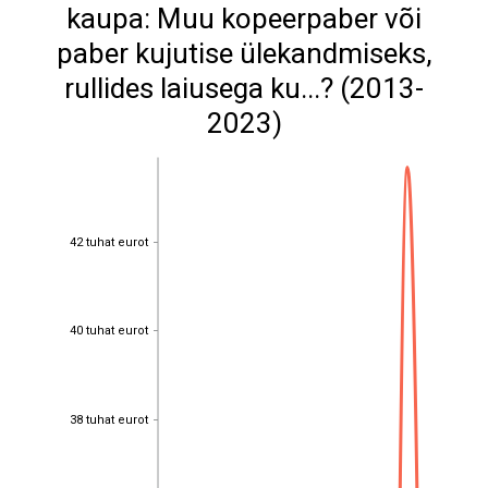
kaupa: Muu kopeerpaber või
paber kujutise ülekandmiseks,
rullides laiusega ku...? (2013-
2023)
42 tuhat eurot
42 tuhat eurot
40 tuhat eurot
40 tuhat eurot
38 tuhat eurot
38 tuhat eurot