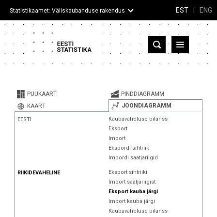
EST
|
ENG
Statistikaamet: Väliskaubanduse rakendus
Eesti
Partnerriigid ja territooriumid
PUUKAART
PINDDIAGRAMM
Kaup
JOONDIAGRAMM
KAART
Kaubavahetuse bilanss
EESTI
Infograafikud
Eksport
Import
Selgitused
Ekspordi sihtriik
Impordi saatjariigid
Eksport sihtriiki
RIIKIDEVAHELINE
Import saatjariigist
Eksport kauba järgi
Import kauba järgi
Kaubavahetuse bilanss