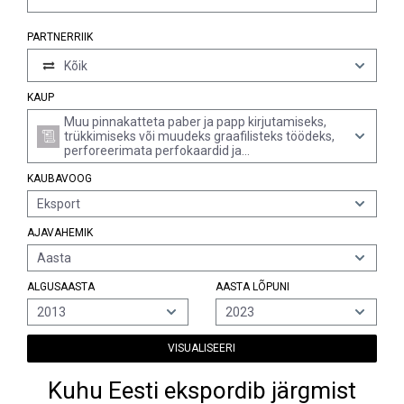
PARTNERRIIK
Kõik
KAUP
Muu pinnakatteta paber ja papp kirjutamiseks,
trükkimiseks või muudeks graafilisteks töödeks,
perforeerimata perfokaardid ja
perfolindimaterjal, ristkülikukujuliste (k.a ruut)
KAUBAVOOG
lehtedena, mille ühe külje pikkus on üle 435 mm,
või ühe külje pikkus on kuni 435 mm ja teise külje
Eksport
pikkus on üle 297 mm, kui paber on kokku
voltimata, mille kogu sisalduva kiu massist üle
AJAVAHEMIK
10% moodustavad mehaanilisel või keemilis-
mehaanilisel menetlusel saadud kiud
Aasta
ALGUSAASTA
AASTA LÕPUNI
2013
2023
VISUALISEERI
Kuhu Eesti ekspordib järgmist