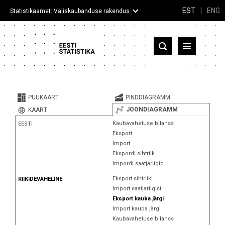
EST
|
ENG
Statistikaamet: Väliskaubanduse rakendus
Eesti
Partnerriigid ja territooriumid
PUUKAART
PINDDIAGRAMM
Kaup
JOONDIAGRAMM
KAART
Kaubavahetuse bilanss
EESTI
Infograafikud
Eksport
Import
Selgitused
Ekspordi sihtriik
Impordi saatjariigid
Eksport sihtriiki
RIIKIDEVAHELINE
Import saatjariigist
Eksport kauba järgi
Import kauba järgi
Kaubavahetuse bilanss