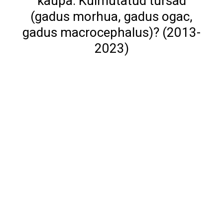
kaupa: Külmutatud tursad
(gadus morhua, gadus ogac,
gadus macrocephalus)? (2013-
2023)