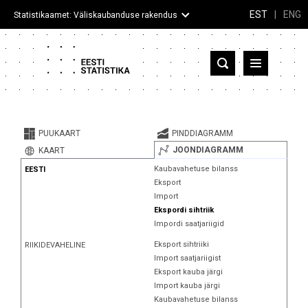
EST
|
ENG
Statistikaamet: Väliskaubanduse rakendus
Eesti
Partnerriigid ja territooriumid
PUUKAART
PINDDIAGRAMM
Kaup
JOONDIAGRAMM
KAART
Kaubavahetuse bilanss
EESTI
Infograafikud
Eksport
Import
Selgitused
Ekspordi sihtriik
Impordi saatjariigid
Eksport sihtriiki
RIIKIDEVAHELINE
Import saatjariigist
Eksport kauba järgi
Import kauba järgi
Kaubavahetuse bilanss