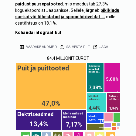
puidust puusepatooted
, mis moodustab 27.3%
koguekspordist Jaapanisse. Sellele järgneb
pikikiudu
saetud või lõhestatud ja spoonihööveldat...
, mille
osatähtsus on 18.1%.
Kohanda infograafikut
VAADAKE ANDMEID
SALVESTA PILT
JAGA
84,4 MILJONIT EUROT
Puit ja puittooted
Söödavad
puuviljad,
marjad ja...
5,00%
7,38%
Mööbel;
Optika-,
valgustid...
mõõte-...
47,0%
4,44%
3,94%
Elektriseadmed
Mehaanilised
Muud...
masinad
1,69%
13,4%
7,17%