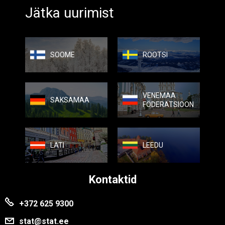
Jätka uurimist
SOOME
ROOTSI
VENEMAA
SAKSAMAA
FÖDERATSIOON
LÄTI
LEEDU
Kontaktid
+372 625 9300
stat@stat.ee