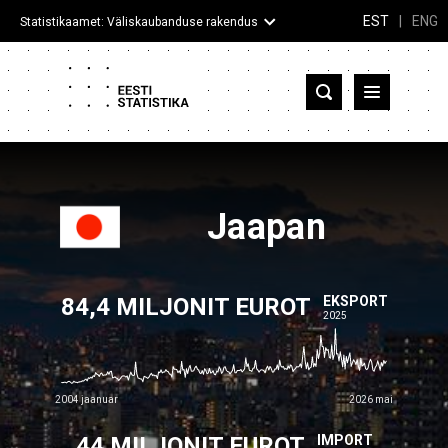
EST
|
ENG
Statistikaamet: Väliskaubanduse rakendus
Eesti
Partnerriigid ja territooriumid
Kaup
Jaapan
Infograafikud
84,4 MILJONIT EUROT
Selgitused
EKSPORT
2025
2004 jaanuar
2026 mai
44 MILJONIT EUROT
IMPORT