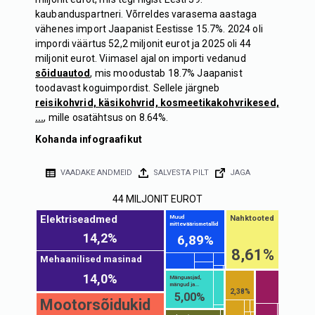
kaubanduspartneri. Võrreldes varasema aastaga
vähenes import Jaapanist Eestisse 15.7%. 2024 oli
impordi väärtus 52,2 miljonit eurot ja 2025 oli 44
miljonit eurot. Viimasel ajal on importi vedanud
sõiduautod
, mis moodustab 18.7% Jaapanist
toodavast koguimpordist. Sellele järgneb
reisikohvrid, käsikohvrid, kosmeetikakohvrikesed,
...
, mille osatähtsus on 8.64%.
Kohanda infograafikut
VAADAKE ANDMEID
SALVESTA PILT
JAGA
44 MILJONIT EUROT
Elektriseadmed
Nahktooted
Muud
mitteväärismetallid
14,2%
6,89%
8,61%
Mehaanilised masinad
14,0%
Mänguasjad,
mängud ja...
2,38%
5,00%
Mootorsõidukid