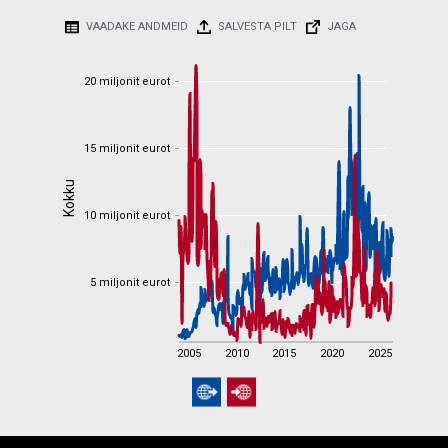
VAADAKE ANDMEID
SALVESTA PILT
JAGA
20 miljonit eurot
20 miljonit eurot
15 miljonit eurot
15 miljonit eurot
Kokku
Kokku
10 miljonit eurot
10 miljonit eurot
Powered by D3plus
5 miljonit eurot
5 miljonit eurot
2005
2010
2015
2020
2025
2005
2010
2015
2020
2025