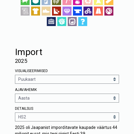
Import
2025
VISUALISEERIMISED
AJAVAHEMIK
DETAILSUS
2025 oli Jaapanist imporditavate kaupade väärtus 44
miljonit eurot, mis tegi riigist Eesti 39.