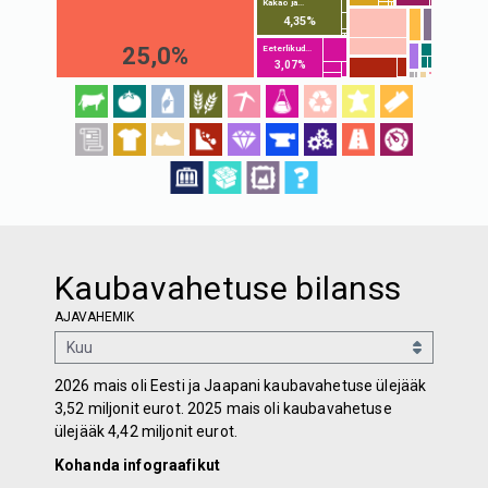
Kakao ja...
4,35%
25,0%
Eeterlikud...
3,07%
Kaubavahetuse bilanss
AJAVAHEMIK
2026 mais oli Eesti ja Jaapani kaubavahetuse ülejääk
3,52 miljonit eurot. 2025 mais oli kaubavahetuse
ülejääk 4,42 miljonit eurot.
Kohanda infograafikut